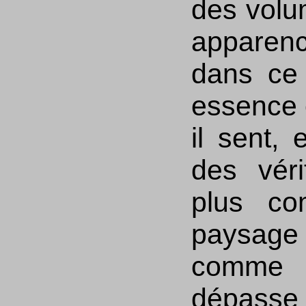
des volu
apparen
dans ce 
essence é
il sent, 
des véri
plus com
paysag
comme 
dépasse 