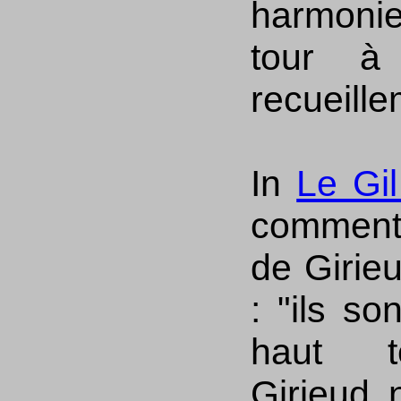
harmonie
tour à 
recueille
In
Le Gil
comment
de Girie
:
ils so
haut t
Girieud 