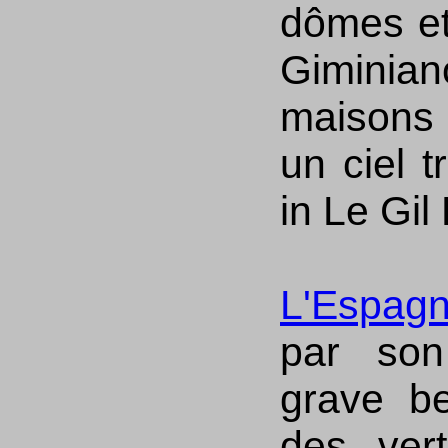
dômes et
Giminia
maisons 
un ciel t
in Le Gil
L'Espag
par son
grave be
des ver