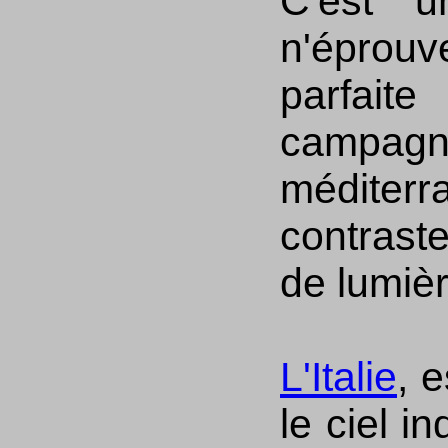
C'est u
n'éprou
parfaite
campag
méditerr
contraste
de lumièr
L'Italie
, 
le ciel i