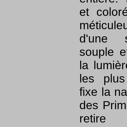
et color
méticule
d'une s
souple e
la lumiè
les plus
fixe la n
des Primi
retire