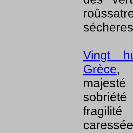
roûssat
sécheress
Vingt h
Grèce
, 
majesté
sobriét
fragil
caressées