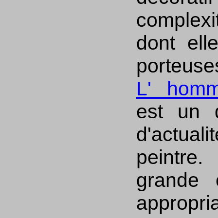
complex
dont ell
porteuse
L' hom
est un 
d'actual
peintre.
grande 
appro