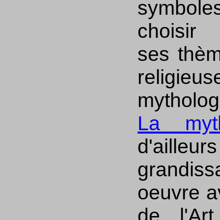
symboles
choisir
ses thèm
religie
mytholog
La myth
d'aill
grandis
oeuvre a
de l'Art