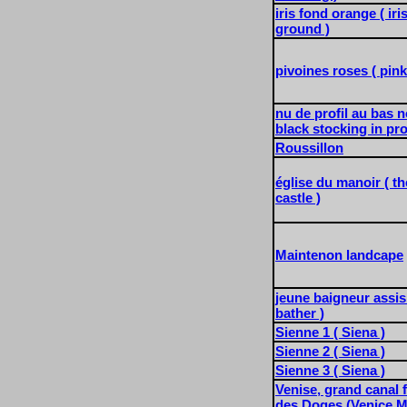
iris fond orange ( iri
ground )
pivoines roses ( pink
nu de profil au bas n
black stocking in prof
Roussillon
église du manoir ( t
castle )
Maintenon landcape
jeune baigneur assis
bather )
Sienne 1 ( Siena )
Sienne 2 ( Siena )
Sienne 3 ( Siena )
Venise, grand canal 
des Doges (Venice M