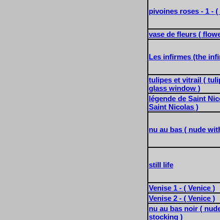
pivoines roses - 1 - (
vase de fleurs ( flow
Les infirmes (the inf
tulipes et vitrail ( tu
glass window )
légende de Saint Nic
Saint Nicolas )
nu au bas ( nude wit
still life
Venise 1 - ( Venice )
Venise 2 - ( Venice )
nu au bas noir ( nud
stocking )