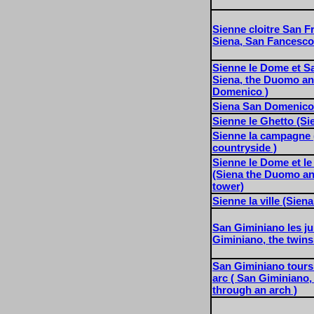
Sienne cloitre San F
Siena, San Fancesco 
Sienne le Dome et S
Siena, the Duomo a
Domenico )
Siena San Domenico
Sienne le Ghetto (Si
Sienne la campagne (
countryside )
Sienne le Dome et l
(Siena the Duomo and
tower)
Sienne la ville (Siena
San Giminiano les ju
Giminiano, the twins
San Giminiano tours 
arc ( San Giminiano,
through an arch )