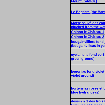
Mount Calvary )
Le Baptiste (the Bapt
Moïse sauvé des eau
plucked from the wat
Chinon le Château 1
Chinon le Château 2
bougainvilliers fond
(bougainvilleas in y
cyclamens fond vert
green ground)
bégonias fond violet
violet ground)
hortensias roses et 
blue hydrangeas)
dessin n°1 des trois