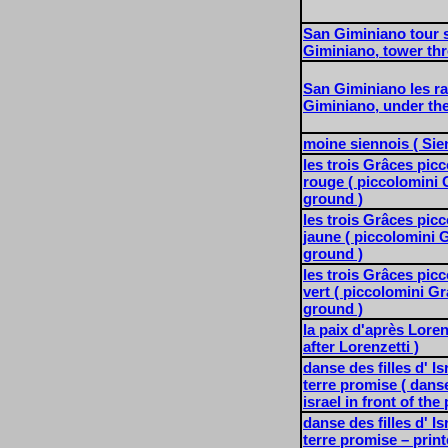
San Giminiano tour s
Giminiano, tower thr
San Giminiano les r
Giminiano, under the
moine siennois ( Si
les trois Grâces pic
rouge ( piccolomini 
ground )
les trois Grâces pic
jaune ( piccolomini 
ground )
les trois Grâces pic
vert ( piccolomini G
ground )
la paix d'après Loren
after Lorenzetti )
danse des filles d' Is
terre promise ( danse
israel in front of the
danse des filles d' Is
terre promise – prin