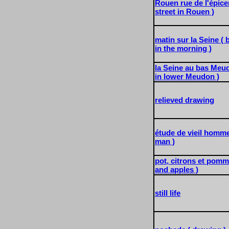
Rouen rue de l'épice
street in Rouen )
matin sur la Seine ( 
in the morning )
la Seine au bas Meud
in lower Meudon )
relieved drawing
étude de vieil homme
man )
pot, citrons et pomm
and apples )
still life