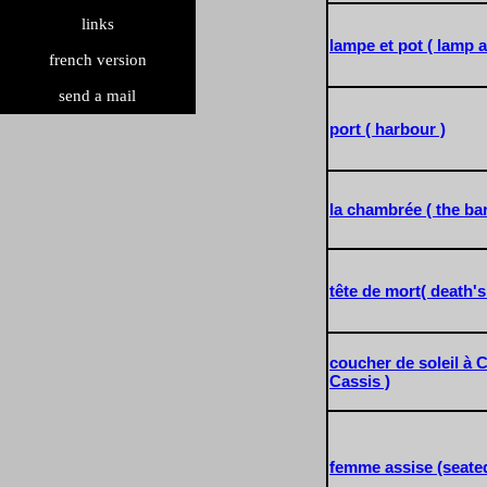
search exhibition
search painting
bibliography
links
lampe et pot ( lamp a
Other publications of Pierre Girieud's
Links to other sites speaking of
french version
association
Girieud
send a mail
port ( harbour )
la chambrée ( the ba
tête de mort( death's
coucher de soleil à 
Cassis )
femme assise (seat