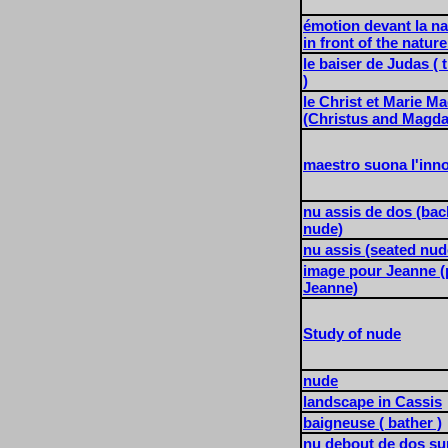
émotion devant la na
in front of the nature
le baiser de Judas ( 
)
le Christ et Marie M
(Christus and Magda
maestro suona l'inn
nu assis de dos (bac
nude)
nu assis (seated nud
image pour Jeanne (p
Jeanne)
Study of nude
nude
landscape in Cassis
baigneuse ( bather )
nu debout de dos sur