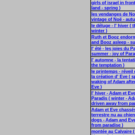
girls of israel in fro
land - spring )
les vendanges de Noë
vintage of Noë - aut
le déluge - l' hiver ( 
winter )
Ruth et Booz endormis
and Booz asleep - s
l' été - les joies du P
summer - joy of Para
l' automne - la tenta
the temptation )
le printemps - révei
la création d' Eve ( s
waking of Adam after
Eve )
l' hiver - Adam et E
Paradis ( winter - A
driven away from par
Adam et Eve chassés
terrestre nu au chie
dogs - Adam and Eve
from paradise )
montée au Calvaire (