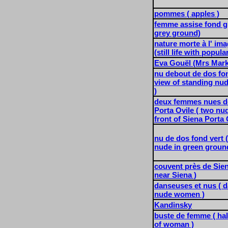
pommes ( apples )
femme assise fond g
grey ground)
nature morte à l' im
(still life with popula
Eva Gouël (Mrs Mar
nu debout de dos fo
view of standing nud
)
deux femmes nues d
Porta Ovile ( two n
front of Siena Porta 
nu de dos fond vert 
nude in green groun
couvent près de Sie
near Siena )
danseuses et nus ( 
nude women )
Kandinsky
buste de femme ( half
of woman )