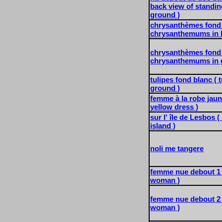
back view of standin
ground )
chrysanthèmes fond 
chrysanthemums in b
chrysanthèmes fond 
chrysanthemums in 
tulipes fond blanc ( t
ground )
femme à la robe jau
yellow dress )
sur l' île de Lesbos 
island )
noli me tangere
femme nue debout 1 
woman )
femme nue debout 2 
woman )