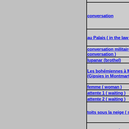
conversation
au Palais ( in the law
conversation militair
conversation )
lupanar (brothel)
Les bohémiennes à 
(Gipsies in Montmart
femme ( woman )
attente 1 ( waiting )
attente 2 ( waiting )
toits sous la neige (