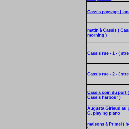
Cassis paysage ( lan
matin à Cassis ( Cass
morning )
Cassis rue - 1 - ( str
Cassis rue - 2 - ( str
Cassis coin du port ( 
Cassis harbour )
Augusta Girieud au 
G. playing piano
maisons à Primel ( h
)