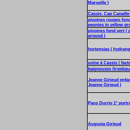
Marseille )
Cassis, Cap Canaille
pivoines rouges fond
peonies in yellow gr
pivoines fond vert ( 
ground )
hortensias ( hydrang
usine à Cassis ( fact
baigneuses (tryptique
Jeanne Girieud enfa
Jeanne Girieud )
Paco Durrio 1° portra
Augusta Girieud