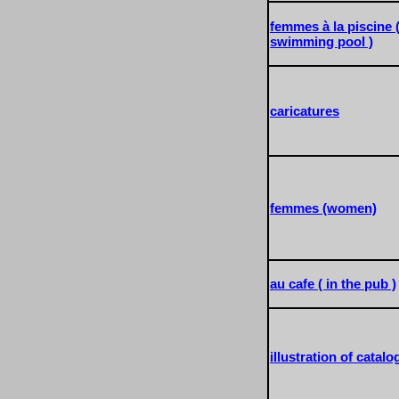
femmes à la piscine 
swimming pool )
caricatures
femmes (women)
au cafe ( in the pub )
illustration of catal