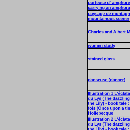
porteuse d' amphor
carrying an amphora
paysage de montagn
mountainous scenery
Charles and Albert 
women study
stained glass
danseuse (dancer)
Illustration 1 L'écla
du Lys (The dazzling
the Lily) - book tale :
fois (Once upon a ti
Hollebecque
Illustration 2 L'écla
du Lys (The dazzling
the Lily) - book tale :