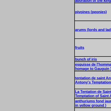
adoration of the king
pivoines (peonies)
arums (lords and lad
fruits
bunch of iris
esquisse de l'homma
homage to Gauguin )
tentation de saint An
Antony's Temptation
La Tentation de Saint
Temptation of Saint 
anthuriums fond jau
in yellow ground )