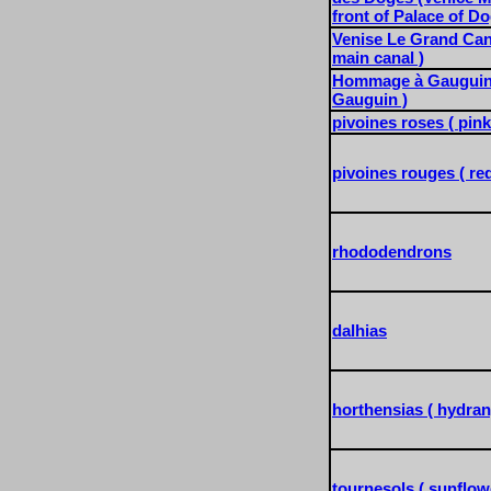
front of Palace of D
Venise Le Grand Cana
main canal )
Hommage à Gauguin
Gauguin )
pivoines roses ( pink
pivoines rouges ( re
rhododendrons
dalhias
horthensias ( hydran
tournesols ( sunflow