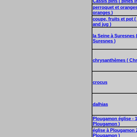
Cassis pins ( pines i
perroquet et oranges
oranges )
coupe, fruits et pot ( 
and jug )
la Seine à Suresnes (
Suresnes )
chrysanthèmes ( Ch
crocus
dalhias
Plougamon église - 1 
Plougamon )
église à Plougamon 2
Plougamon )