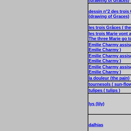
(drawing of Graces)
dessin n°2 des trois
(drawing of Graces)
les trois Grâces ( th
les trois Marie vont 
The three Marie go t
Emilie Charmy assise
Emilie Charmy )
Emilie Charmy assise
Emilie Charmy )
Emilie Charmy assise
Emilie Charmy )
la douleur (the pain)
tournesols ( sun-flo
tulipes ( tulips )
lys (lily)
dalhias