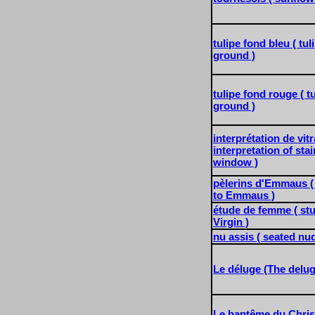
tulipe fond bleu ( tul
ground )
tulipe fond rouge ( tu
ground )
interprétation de vitra
interpretation of sta
window )
pèlerins d'Emmaus (
to Emmaus )
étude de femme ( st
Virgin )
nu assis ( seated nud
Le déluge (The delug
Le baptême du Christ