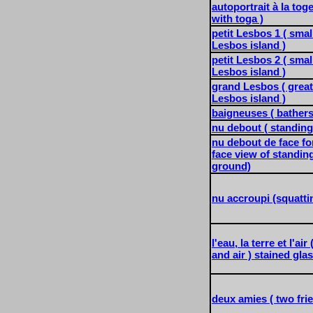
autoportrait à la toge
with toga )
petit Lesbos 1 ( smal
Lesbos island )
petit Lesbos 2 ( smal
Lesbos island )
grand Lesbos ( great
Lesbos island )
baigneuses ( bathers
nu debout ( standing
nu debout de face fon
face view of standin
ground)
nu accroupi (squatti
l'eau, la terre et l'ai
and air ) stained gla
deux amies ( two fri