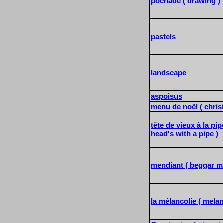
pochade ( drawing )
pastels
landscape
aspoisus
menu de noël ( christ
tête de vieux à la pi
head's with a pipe )
mendiant ( beggar m
la mélancolie ( melan