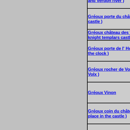
and Verdon river )
Gréoux porte du chât
castle )
Gréoux château des 
knight templars castl
Gréoux porte de l' Ho
the clock )
Gréoux rocher de Vol
Volx )
Gréoux Vinon
Gréoux coin du châtea
place in the castle )