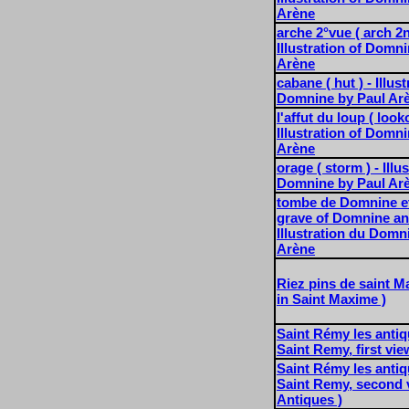
Arène
arche 2°vue ( arch 2n
Illustration of Domn
Arène
cabane ( hut ) - Illust
Domnine by Paul Ar
l'affut du loup ( look
Illustration of Domn
Arène
orage ( storm ) - Illu
Domnine by Paul Ar
tombe de Domnine et
grave of Domnine and
Illustration du Domn
Arène
Riez pins de saint M
in Saint Maxime )
Saint Rémy les antiq
Saint Remy, first vie
Saint Rémy les antiq
Saint Remy, second 
Antiques )