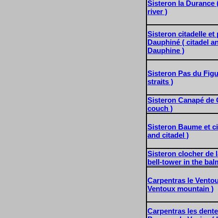
Sisteron la Durance 
river )
Sisteron citadelle et
Dauphiné ( citadel an
Dauphine )
Sisteron Pas du Figui
straits )
Sisteron Canapé de 
couch )
Sisteron Baume et cit
and citadel )
Sisteron clocher de 
bell-tower in the bal
Carpentras le Ventou
Ventoux mountain )
Carpentras les dente