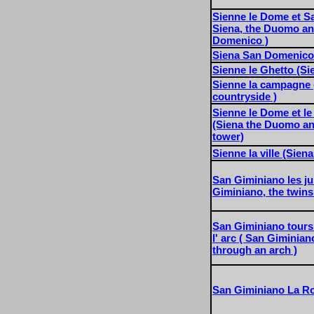
Sienne le Dome et S
Siena, the Duomo a
Domenico )
Siena San Domenico
Sienne le Ghetto (Si
Sienne la campagne (
countryside )
Sienne le Dome et l
(Siena the Duomo and
tower)
Sienne la ville (Siena
San Giminiano les ju
Giminiano, the twins
San Giminiano tours
l' arc ( San Giminian
through an arch )
San Giminiano La R