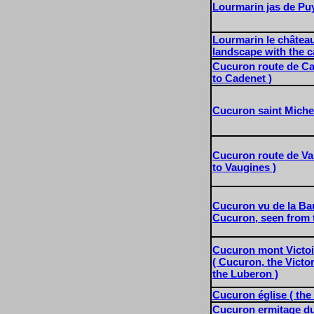
Lourmarin jas de Pu
Lourmarin le château
landscape with the ca
Cucuron route de Ca
to Cadenet )
Cucuron saint Miche
Cucuron route de Va
to Vaugines )
Cucuron vu de la Ba
Cucuron, seen from t
Cucuron mont Victoi
( Cucuron, the Vict
the Luberon )
Cucuron église ( the
Cucuron ermitage du