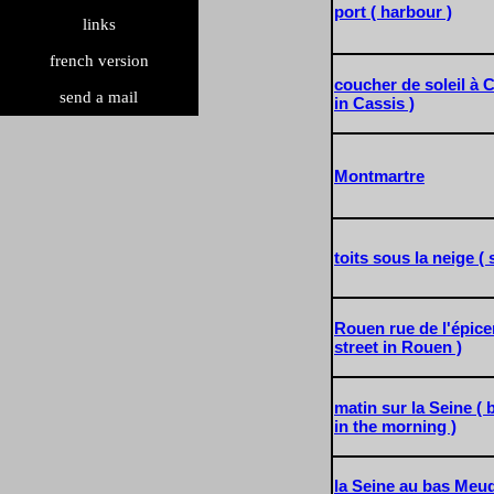
port ( harbour )
search exhibition
search painting
bibliography
links
Other publications of Pierre Girieud's
Links to other sites speaking of
french version
association
Girieud
coucher de soleil à 
send a mail
in Cassis )
Montmartre
toits sous la neige (
Rouen rue de l'épice
street in Rouen )
matin sur la Seine ( 
in the morning )
la Seine au bas Meud