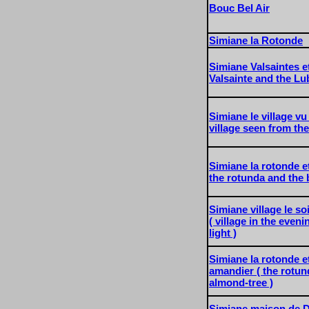
Bouc Bel Air
Simiane la Rotonde
Simiane Valsaintes e
Valsainte and the L
Simiane le village vu 
village seen from the
Simiane la rotonde et
the rotunda and the b
Simiane village le so
( village in the eveni
light )
Simiane la rotonde et 
amandier ( the rotun
almond-tree )
Simiane maison de 