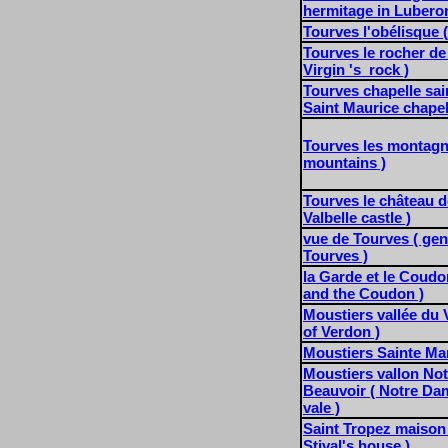
hermitage in Luberon
Tourves l'obélisque (
Tourves le rocher de 
Virgin 's rock )
Tourves chapelle sai
Saint Maurice chapel
Tourves les montagn
mountains )
Tourves le château de
Valbelle castle )
vue de Tourves ( gen
Tourves )
la Garde et le Coudo
and the Coudon )
Moustiers vallée du 
of Verdon )
Moustiers Sainte Ma
Moustiers vallon No
Beauvoir ( Notre Da
vale )
Saint Tropez maison 
Stival's house )