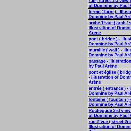
rue ( street 1st view )
of Domnine by Paul 
ferme ( farm ) - Illust
Domnine by Paul Ar
arche 1°vue ( arch 1s
Illustration of Domn
Arène
pont ( bridge ) - Illus
Domnine by Paul Ar
muraille ( wall ) - Ill
Domnine by Paul Ar
passage - Illustrati
by Paul Arène
pont et église ( brid
- Illustration of Dom
Arène
entrée ( entrance ) - I
Domnine by Paul Ar
fontaine ( fountain ) -
Domnine by Paul Ar
Rochegude 3rd view -
of Domnine by Paul 
rue 2°vue ( street 2nd
Illustration of Domn