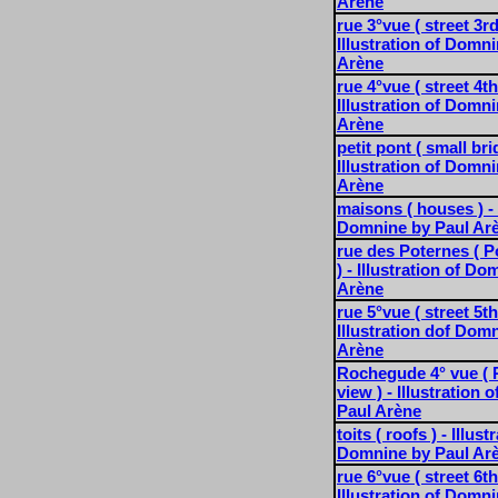
Arène
rue 3°vue ( street 3rd
Illustration of Domn
Arène
rue 4°vue ( street 4th
Illustration of Domn
Arène
petit pont ( small bri
Illustration of Domn
Arène
maisons ( houses ) - 
Domnine by Paul Ar
rue des Poternes ( P
) - Illustration of D
Arène
rue 5°vue ( street 5th
Illustration dof Dom
Arène
Rochegude 4° vue (
view ) - Illustration
Paul Arène
toits ( roofs ) - Illust
Domnine by Paul Ar
rue 6°vue ( street 6th
Illustration of Domn