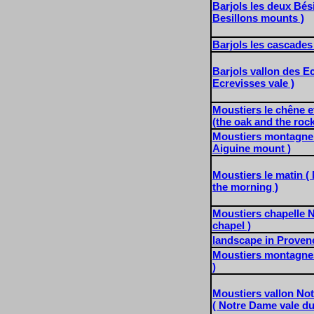
Barjols les deux Bési
Besillons mounts )
Barjols les cascades (
Barjols vallon des Ec
Ecrevisses vale )
Moustiers le chêne e
(the oak and the roc
Moustiers montagne 
Aiguine mount )
Moustiers le matin ( 
the morning )
Moustiers chapelle N
chapel )
landscape in Proven
Moustiers montagne
)
Moustiers vallon No
( Notre Dame vale du