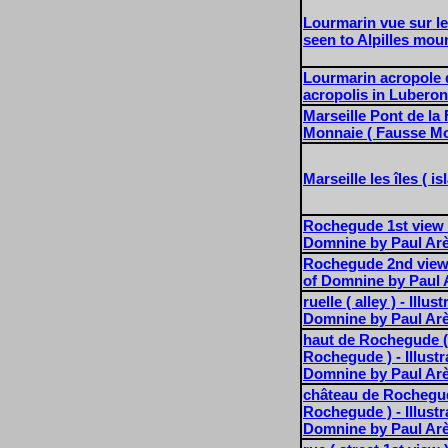
Lourmarin vue sur les
seen to Alpilles moun
Lourmarin acropole 
acropolis in Luberon
Marseille Pont de la
Monnaie ( Fausse Mo
Marseille les îles ( is
Rochegude 1st view - 
Domnine by Paul Ar
Rochegude 2nd view -
of Domnine by Paul 
ruelle ( alley ) - Illus
Domnine by Paul Ar
haut de Rochegude (
Rochegude ) - Illustr
Domnine by Paul Ar
château de Rochegude
Rochegude ) - Illustr
Domnine by Paul Ar