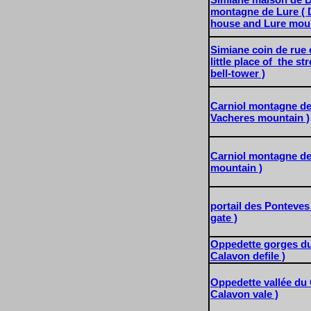
montagne de Lure ( 
house and Lure moun
Simiane coin de rue e
little place of the st
bell-tower )
Carniol montagne de
Vacheres mountain )
Carniol montagne de
mountain )
portail des Ponteves
gate )
Oppedette gorges du
Calavon defile )
Oppedette vallée du 
Calavon vale )