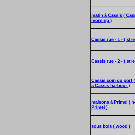
matin à Cassis ( Cass
morning )
Cassis rue - 1 - ( str
Cassis rue - 2 - ( str
Cassis coin du port ( 
a Cassis harbour )
maisons à Primel ( h
Primel )
sous bois ( wood )