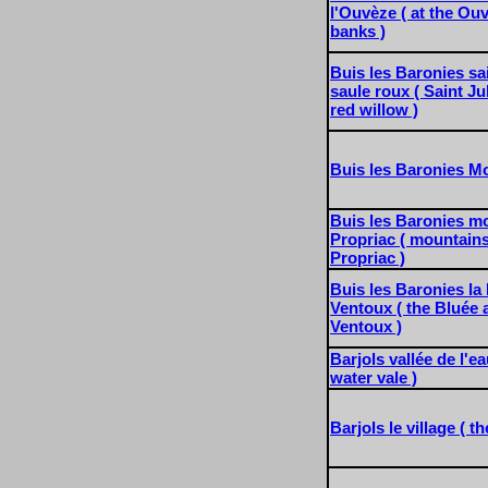
l'Ouvèze ( at the Ouv
banks )
Buis les Baronies sai
saule roux ( Saint Ju
red willow )
Buis les Baronies M
Buis les Baronies m
Propriac ( mountains
Propriac )
Buis les Baronies la 
Ventoux ( the Bluée 
Ventoux )
Barjols vallée de l'ea
water vale )
Barjols le village ( th