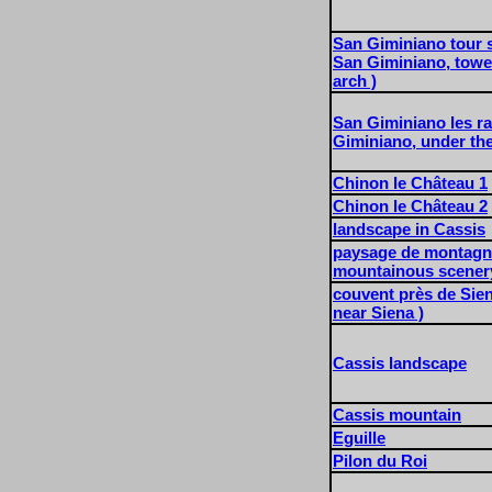
San Giminiano tour s
San Giminiano, towe
arch )
San Giminiano les r
Giminiano, under the
Chinon le Château 1
Chinon le Château 2
landscape in Cassis
paysage de montagn
mountainous scenery
couvent près de Sie
near Siena )
Cassis landscape
Cassis mountain
Eguille
Pilon du Roi