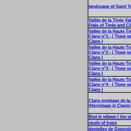
landscape of Saint T
Vallée de la Tinée Va
(Vale of Tinée and C
Vallée de la Haute Ti
Clans n°1 - ( Tinee v
Clans )
Vallée de la Haute Ti
Clans n°2 - ( Tinee v
Clans )
Vallée de la Haute Ti
Clans n°3 - ( Tinee v
Clans )
Vallée de la Haute Ti
Clans n°4 - ( Tinee v
Clans )
Clans ermitage de la
(Hermitage in Clans)
Biot le village ( the vi
study of trees
dentelles de Gigonda