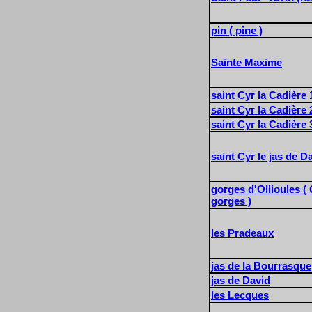
pin ( pine )
Sainte Maxime
saint Cyr la Cadière 1
saint Cyr la Cadière 2
saint Cyr la Cadière 3
saint Cyr le jas de D
gorges d'Ollioules ( 
gorges )
les Pradeaux
jas de la Bourrasque
jas de David
les Lecques