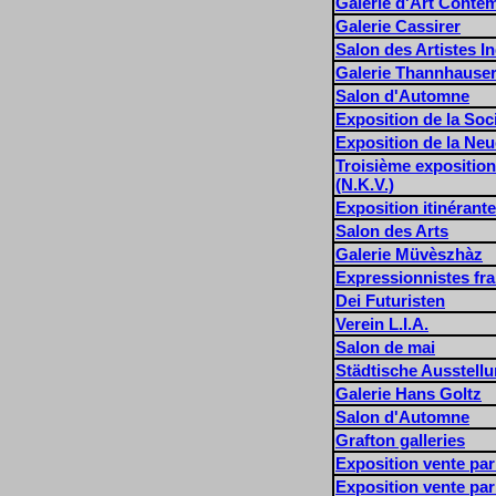
Galerie d'Art Conte
Galerie Cassirer
Salon des Artistes 
Galerie Thannhause
Salon d'Automne
Exposition de la So
Exposition de la Ne
Troisième exposition
(N.K.V.)
Exposition itinérant
Salon des Arts
Galerie Müvèszhàz
Expressionnistes fra
Dei Futuristen
Verein L.I.A.
Salon de mai
Städtische Ausstellu
Galerie Hans Goltz
Salon d'Automne
Grafton galleries
Exposition vente par
Exposition vente par