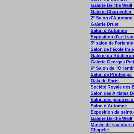
Galerie Berthe Weill
Galerie Charpentier
2° Salon d'Automne d
Galerie Druet
Salon d'Automne
Exposition d'art fran
5° salon de l'orientin
Salon de l'école fran
Galerie du Bûcheron
Galerie Georges Peti
6° Salon de l'Orienti
Salon de Printemps
Gala de Paris
Société Royale des 
Salon des Artistes D
Salon des peintres or
Salon d'Automne
Exposition de peintur
Galerie Berthe Weill
Musée de sculpture 
Chapelle