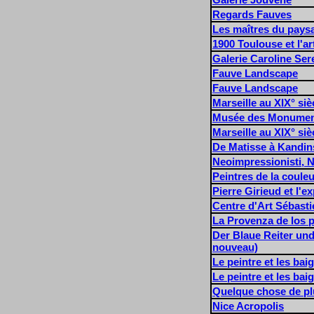
Regards Fauves
Les maîtres du pays
1900 Toulouse et l'a
Galerie Caroline Ser
Fauve Landscape
Fauve Landscape
Marseille au XIX° siè
Musée des Monumen
Marseille au XIX° siè
De Matisse à Kandin
Neoimpressionisti, N
Peintres de la coule
Pierre Girieud et l'e
Centre d'Art Sébasti
La Provenza de los p
Der Blaue Reiter und 
nouveau)
Le peintre et les ba
Le peintre et les ba
Quelque chose de plu
Nice Acropolis