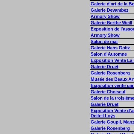
Galerie d'art de la B
Galerie Devambez
Armory Show
Galerie Berthe Weill
Exposition de l'asso
Armory Show
Salon de mai
Galerie Hans Goltz
Salon d'Automne
Exposition Vente La 
Galerie Druet
Galerie Rosenberg
Musée des Beaux Ar
Exposition vente par
Galerie Choiseul
Salon de la troisièm
Galerie Druet
Exposition Vente d'aq
Delteil Loÿs
Galerie Goupil, Manz
Galerie Rosenberg