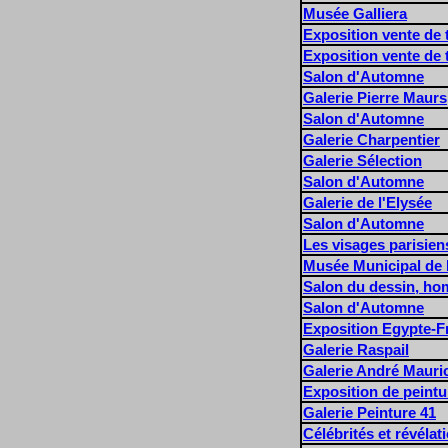
Musée Galliera
Exposition vente de 
Exposition vente de 
Salon d'Automne
Galerie Pierre Maurs
Salon d'Automne
Galerie Charpentier
Galerie Sélection
Salon d'Automne
Galerie de l'Elysée
Salon d'Automne
Les visages parisien
Musée Municipal de L
Salon du dessin, ho
Salon d'Automne
Exposition Egypte-F
Galerie Raspail
Galerie André Mauri
Exposition de peintu
Galerie Peinture 41
Célébrités et révéla