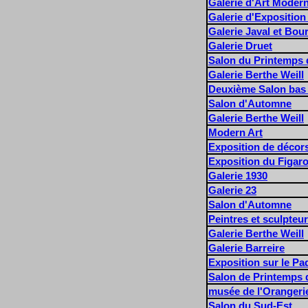
Galerie d'Art Moder
Galerie d'Exposition
Galerie Javal et Bou
Galerie Druet
Salon du Printemps d
Galerie Berthe Weill
Deuxième Salon bas 
Salon d'Automne
Galerie Berthe Weill
Modern Art
Exposition de décors
Exposition du Figar
Galerie 1930
Galerie 23
Salon d'Automne
Peintres et sculpteu
Galerie Berthe Weill
Galerie Barreire
Exposition sur le P
Salon de Printemps d
musée de l'Orangeri
Salon du Sud-Est