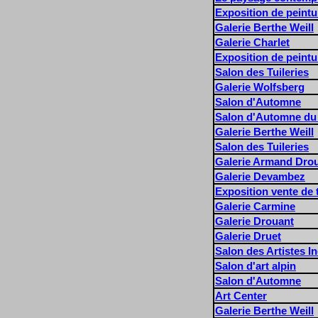
Exposition de peint
Galerie Berthe Weill
Galerie Charlet
Exposition de peint
Salon des Tuileries
Galerie Wolfsberg
Salon d'Automne
Salon d'Automne du
Galerie Berthe Weill
Salon des Tuileries
Galerie Armand Dro
Galerie Devambez
Exposition vente de
Galerie Carmine
Galerie Drouant
Galerie Druet
Salon des Artistes 
Salon d'art alpin
Salon d'Automne
Art Center
Galerie Berthe Weill