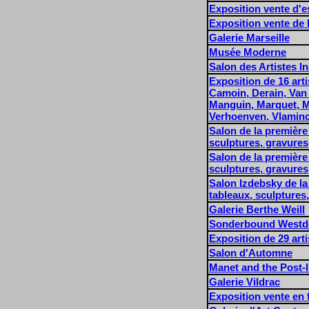
Exposition vente d'e
Exposition vente de 
Galerie Marseille
Musée Moderne
Salon des Artistes 
Exposition de 16 art
Camoin, Derain, Van 
Manguin, Marquet, Ma
Verhoenven, Vlamin
Salon de la première
sculptures, gravures
Salon de la première
sculptures, gravures
Salon Izdebsky de la
tableaux, sculptures
Galerie Berthe Weill
Sonderbound Westde
Exposition de 29 arti
Salon d'Automne
Manet and the Post-
Galerie Vildrac
Exposition vente en 