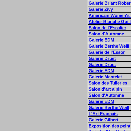
Galerie Briant Rober
Galerie Zivy
Americain Women's 
Atelier Blanche Guill
Salon de l'Escalier
Salon d'Automne
Galerie EDM
Galerie Berthe Weill
Galerie de l'Essor
Galerie Druet
Galerie Druet
Galerie EDM
Galerie Mantelet
Salon des Tuileries
Salon d'art alpin
Salon d'Automne
Galerie EDM
Galerie Berthe Weill
L'Art Français
Galerie Gilbert
Exposition des pein