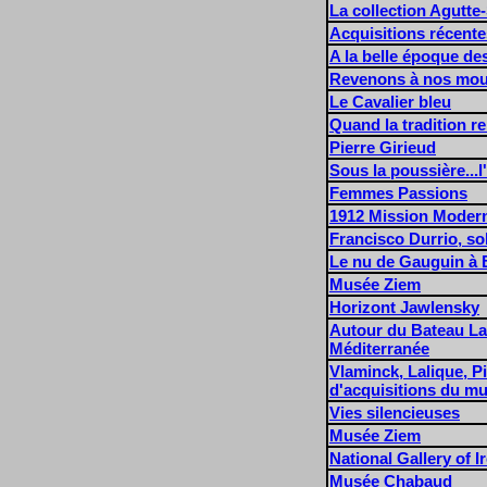
La collection Agutt
Acquisitions récente
A la belle époque de
Revenons à nos mo
Le Cavalier bleu
Quand la tradition r
Pierre Girieud
Sous la poussière...l
Femmes Passions
1912 Mission Moder
Francisco Durrio, so
Le nu de Gauguin à 
Musée Ziem
Horizont Jawlensky
Autour du Bateau Lav
Méditerranée
Vlaminck, Lalique, P
d'acquisitions du m
Vies silencieuses
Musée Ziem
National Gallery of I
Musée Chabaud