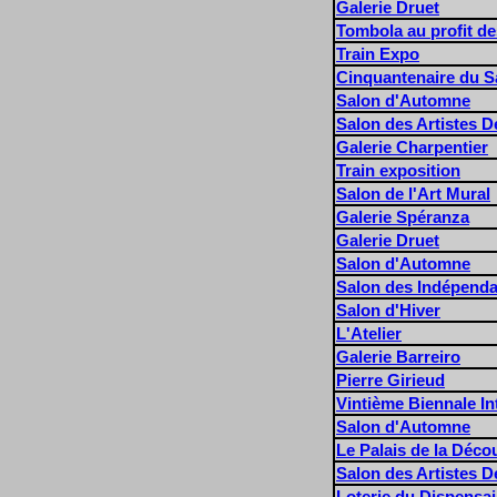
Galerie Druet
Tombola au profit de
Train Expo
Cinquantenaire du S
Salon d'Automne
Salon des Artistes D
Galerie Charpentier
Train exposition
Salon de l'Art Mural
Galerie Spéranza
Galerie Druet
Salon d'Automne
Salon des Indépend
Salon d'Hiver
L'Atelier
Galerie Barreiro
Pierre Girieud
Vintième Biennale In
Salon d'Automne
Le Palais de la Déco
Salon des Artistes D
Loterie du Dispensai