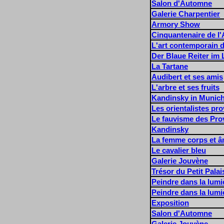
Salon d'Automne
Galerie Charpentier
Armory Show
Cinquantenaire de 
L'art contemporain d
Der Blaue Reiter i
La Tartane
Audibert et ses amis
L'arbre et ses fruits
Kandinsky in Munic
Les orientalistes pr
Le fauvisme des Pr
Kandinsky
La femme corps et 
Le cavalier bleu
Galerie Jouvène
Trésor du Petit Pala
Peindre dans la lumi
Peindre dans la lumi
Exposition
Salon d'Automne
Galerie Jouvène