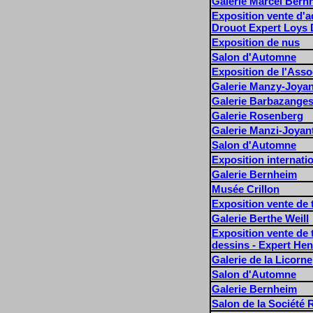
Galerie Marcel Bern
Exposition vente d'aq
Drouot Expert Loys D
Exposition de nus
Salon d'Automne
Exposition de l'Asso
Galerie Manzy-Joyan
Galerie Barbazange
Galerie Rosenberg
Galerie Manzi-Joyan
Salon d'Automne
Exposition internati
Galerie Bernheim
Musée Crillon
Exposition vente de 
Galerie Berthe Weill
Exposition vente de 
dessins - Expert Hen
Galerie de la Licorne
Salon d'Automne
Galerie Bernheim
Salon de la Société 