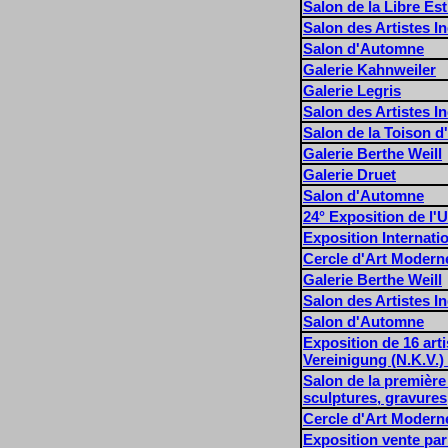
Salon de la Libre Es
Salon des Artistes 
Salon d'Automne
Galerie Kahnweiler
Galerie Legris
Salon des Artistes 
Salon de la Toison d
Galerie Berthe Weill
Galerie Druet
Salon d'Automne
24° Exposition de l'
Exposition Internatio
Cercle d'Art Moderne
Galerie Berthe Weill
Salon des Artistes 
Salon d'Automne
Exposition de 16 art
Vereinigung (N.K.V.)
Salon de la première
sculptures, gravures
Cercle d'Art Moderne
Exposition vente par