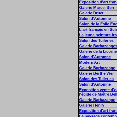
Exposition d'art fra
Galerie Marcel Bern
Galerie Druet
Salon d'Automne
Salon de la Folle En
L'art français en Sui
La jeune peinture fr
Salon des Tuileries
Galerie Barbazange
Galerie de la Licorne
Salon d'Automne
Modern Art
Galerie Barbazange
Galerie Berthe Weill
Salon des Tuileries
Salon d'Automne
Exposition vente d'
l'égide de Maître Bell
Galerie Barbazange
Galerie Henry
Exposition d'art fra
Le paysage contemp